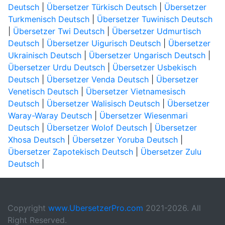
Deutsch
|
Übersetzer Türkisch Deutsch
|
Übersetzer
Turkmenisch Deutsch
|
Übersetzer Tuwinisch Deutsch
|
Übersetzer Twi Deutsch
|
Übersetzer Udmurtisch
Deutsch
|
Übersetzer Uigurisch Deutsch
|
Übersetzer
Ukrainisch Deutsch
|
Übersetzer Ungarisch Deutsch
|
Übersetzer Urdu Deutsch
|
Übersetzer Usbekisch
Deutsch
|
Übersetzer Venda Deutsch
|
Übersetzer
Venetisch Deutsch
|
Übersetzer Vietnamesisch
Deutsch
|
Übersetzer Walisisch Deutsch
|
Übersetzer
Waray-Waray Deutsch
|
Übersetzer Wiesenmari
Deutsch
|
Übersetzer Wolof Deutsch
|
Übersetzer
Xhosa Deutsch
|
Übersetzer Yoruba Deutsch
|
Übersetzer Zapotekisch Deutsch
|
Übersetzer Zulu
Deutsch
|
Copyright
www.UbersetzerPro.com
2021-2026. All
Right Reserved.