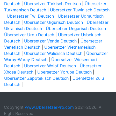
Deutsch
|
Übersetzer Türkisch Deutsch
|
Übersetzer
Turkmenisch Deutsch
|
Übersetzer Tuwinisch Deutsch
|
Übersetzer Twi Deutsch
|
Übersetzer Udmurtisch
Deutsch
|
Übersetzer Uigurisch Deutsch
|
Übersetzer
Ukrainisch Deutsch
|
Übersetzer Ungarisch Deutsch
|
Übersetzer Urdu Deutsch
|
Übersetzer Usbekisch
Deutsch
|
Übersetzer Venda Deutsch
|
Übersetzer
Venetisch Deutsch
|
Übersetzer Vietnamesisch
Deutsch
|
Übersetzer Walisisch Deutsch
|
Übersetzer
Waray-Waray Deutsch
|
Übersetzer Wiesenmari
Deutsch
|
Übersetzer Wolof Deutsch
|
Übersetzer
Xhosa Deutsch
|
Übersetzer Yoruba Deutsch
|
Übersetzer Zapotekisch Deutsch
|
Übersetzer Zulu
Deutsch
|
Copyright
www.UbersetzerPro.com
2021-2026. All
Right Reserved.