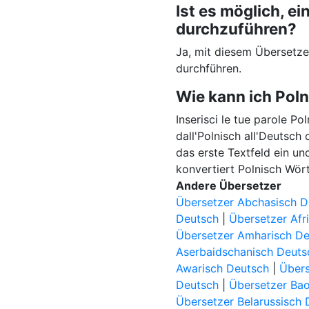
Ist es möglich, 
durchzuführen?
Ja, mit diesem Übersetz
durchführen.
Wie kann ich Pol
Inserisci le tue parole Po
dall'Polnisch all'Deutsch
das erste Textfeld ein un
konvertiert Polnisch Wör
Andere Übersetzer
Übersetzer Abchasisch D
Deutsch
|
Übersetzer Afr
Übersetzer Amharisch D
Aserbaidschanisch Deuts
Awarisch Deutsch
|
Übers
Deutsch
|
Übersetzer Ba
Übersetzer Belarussisch