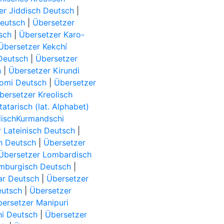
er Jiddisch Deutsch
|
eutsch
|
Übersetzer
sch
|
Übersetzer Karo-
Übersetzer Kekchí
Deutsch
|
Übersetzer
h
|
Übersetzer Kirundi
Komi Deutsch
|
Übersetzer
bersetzer Kreolisch
atarisch (lat. Alphabet)
dischKurmandschi
 Lateinisch Deutsch
|
ch Deutsch
|
Übersetzer
Übersetzer Lombardisch
mburgisch Deutsch
|
ar Deutsch
|
Übersetzer
eutsch
|
Übersetzer
ersetzer Manipuri
hi Deutsch
|
Übersetzer