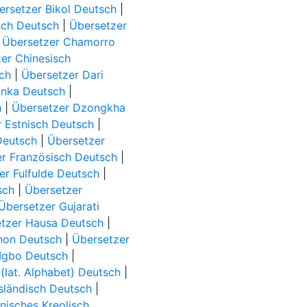
ersetzer Bikol Deutsch
|
sch Deutsch
|
Übersetzer
|
Übersetzer Chamorro
er Chinesisch
ch
|
Übersetzer Dari
inka Deutsch
|
h
|
Übersetzer Dzongkha
 Estnisch Deutsch
|
Deutsch
|
Übersetzer
r Französisch Deutsch
|
er Fulfulde Deutsch
|
sch
|
Übersetzer
Übersetzer Gujarati
tzer Hausa Deutsch
|
ynon Deutsch
|
Übersetzer
 Igbo Deutsch
|
 (lat. Alphabet) Deutsch
|
sländisch Deutsch
|
nisches Kreolisch