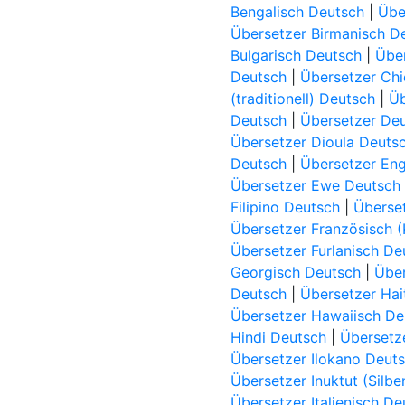
Bengalisch Deutsch
|
Übe
Übersetzer Birmanisch D
Bulgarisch Deutsch
|
Über
Deutsch
|
Übersetzer Ch
(traditionell) Deutsch
|
Üb
Deutsch
|
Übersetzer De
Übersetzer Dioula Deuts
Deutsch
|
Übersetzer Eng
Übersetzer Ewe Deutsch
Filipino Deutsch
|
Überset
Übersetzer Französisch 
Übersetzer Furlanisch De
Georgisch Deutsch
|
Über
Deutsch
|
Übersetzer Hai
Übersetzer Hawaiisch De
Hindi Deutsch
|
Übersetz
Übersetzer Ilokano Deut
Übersetzer Inuktut (Silbe
Übersetzer Italienisch De