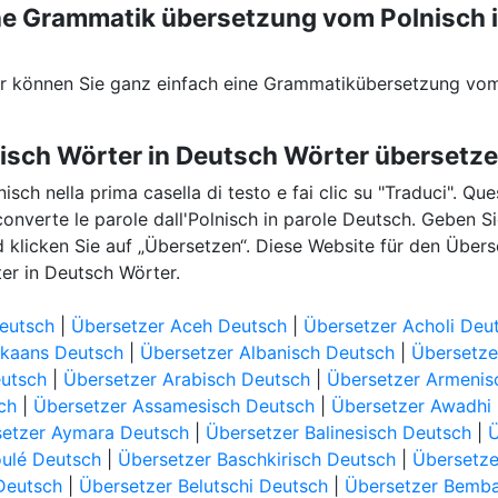
eine Grammatik übersetzung vom Polnisch 
er können Sie ganz einfach eine Grammatikübersetzung vom
nisch Wörter in Deutsch Wörter übersetz
lnisch nella prima casella di testo e fai clic su "Traduci". Qu
 converte le parole dall'Polnisch in parole Deutsch. Geben Si
d klicken Sie auf „Übersetzen“. Diese Website für den Über
ter in Deutsch Wörter.
eutsch
|
Übersetzer Aceh Deutsch
|
Übersetzer Acholi Deu
ikaans Deutsch
|
Übersetzer Albanisch Deutsch
|
Übersetze
eutsch
|
Übersetzer Arabisch Deutsch
|
Übersetzer Armenis
ch
|
Übersetzer Assamesisch Deutsch
|
Übersetzer Awadhi
etzer Aymara Deutsch
|
Übersetzer Balinesisch Deutsch
|
oulé Deutsch
|
Übersetzer Baschkirisch Deutsch
|
Übersetze
 Deutsch
|
Übersetzer Belutschi Deutsch
|
Übersetzer Bemb