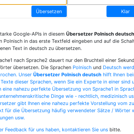
Übersetzen
Klar
starke Google-APIs in diesem
Übersetzer Polnisch deutsc
n Polnisch in das erste Textfeld eingeben und auf die Schal
enen Text in deutsch zu übersetzen.
che1 nach Sprache2 dauert nur den Bruchteil einer Sekund
Wörter übersetzen. Die Sprachen
Polnisch
und
Deutsch werd
prochen. Unser
Übersetzer Polnisch deutsch
hilft Ihnen be
Texte dieser Sprachen, wenn Sie ein Experte in einer sind u
 eine nahezu perfekte Übersetzung von Sprache1 in Sprach
unternehmenskritische Dinge wie - rechtlich, medizinisch u
setzer gibt Ihnen eine nahezu perfekte Vorstellung vom z
ekt für die Übersetzung häufig verwendeter Sätze / Wörter 
hungen usw.
r Feedback für uns haben,
kontaktieren Sie uns
bitte.