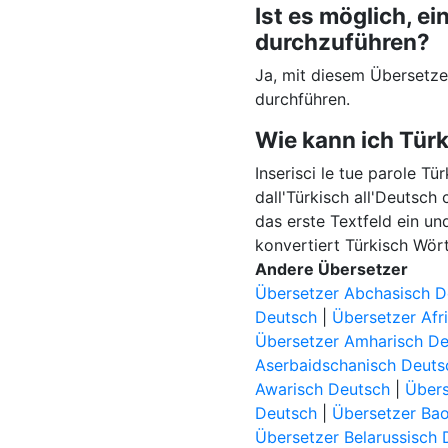
Ist es möglich, 
durchzuführen?
Ja, mit diesem Übersetz
durchführen.
Wie kann ich Tür
Inserisci le tue parole Tü
dall'Türkisch all'Deutsch
das erste Textfeld ein un
konvertiert Türkisch Wör
Andere Übersetzer
Übersetzer Abchasisch D
Deutsch
|
Übersetzer Afr
Übersetzer Amharisch D
Aserbaidschanisch Deuts
Awarisch Deutsch
|
Übers
Deutsch
|
Übersetzer Ba
Übersetzer Belarussisch