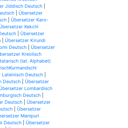
er Jiddisch Deutsch
|
eutsch
|
Übersetzer
sch
|
Übersetzer Karo-
Übersetzer Kekchí
Deutsch
|
Übersetzer
h
|
Übersetzer Kirundi
Komi Deutsch
|
Übersetzer
bersetzer Kreolisch
atarisch (lat. Alphabet)
dischKurmandschi
 Lateinisch Deutsch
|
ch Deutsch
|
Übersetzer
Übersetzer Lombardisch
mburgisch Deutsch
|
ar Deutsch
|
Übersetzer
eutsch
|
Übersetzer
ersetzer Manipuri
hi Deutsch
|
Übersetzer