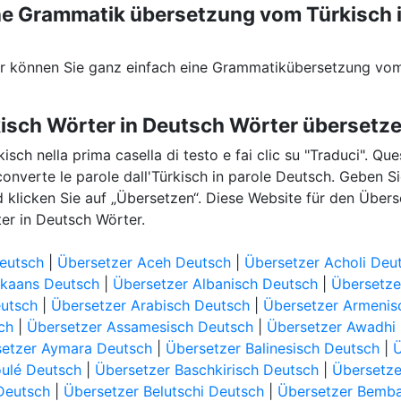
eine Grammatik übersetzung vom Türkisch 
er können Sie ganz einfach eine Grammatikübersetzung vom
kisch Wörter in Deutsch Wörter übersetz
rkisch nella prima casella di testo e fai clic su "Traduci". Qu
 converte le parole dall'Türkisch in parole Deutsch. Geben Si
d klicken Sie auf „Übersetzen“. Diese Website für den Über
ter in Deutsch Wörter.
eutsch
|
Übersetzer Aceh Deutsch
|
Übersetzer Acholi Deu
ikaans Deutsch
|
Übersetzer Albanisch Deutsch
|
Übersetze
eutsch
|
Übersetzer Arabisch Deutsch
|
Übersetzer Armenis
ch
|
Übersetzer Assamesisch Deutsch
|
Übersetzer Awadhi
etzer Aymara Deutsch
|
Übersetzer Balinesisch Deutsch
|
oulé Deutsch
|
Übersetzer Baschkirisch Deutsch
|
Übersetze
 Deutsch
|
Übersetzer Belutschi Deutsch
|
Übersetzer Bemb