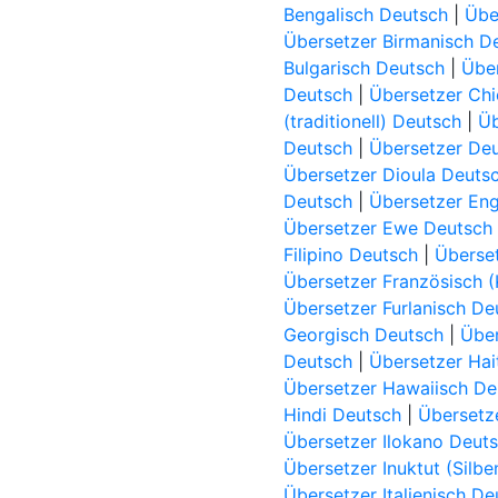
Bengalisch Deutsch
|
Übe
Übersetzer Birmanisch D
Bulgarisch Deutsch
|
Über
Deutsch
|
Übersetzer Ch
(traditionell) Deutsch
|
Üb
Deutsch
|
Übersetzer De
Übersetzer Dioula Deuts
Deutsch
|
Übersetzer Eng
Übersetzer Ewe Deutsch
Filipino Deutsch
|
Überset
Übersetzer Französisch 
Übersetzer Furlanisch De
Georgisch Deutsch
|
Über
Deutsch
|
Übersetzer Hai
Übersetzer Hawaiisch De
Hindi Deutsch
|
Übersetz
Übersetzer Ilokano Deut
Übersetzer Inuktut (Silbe
Übersetzer Italienisch De