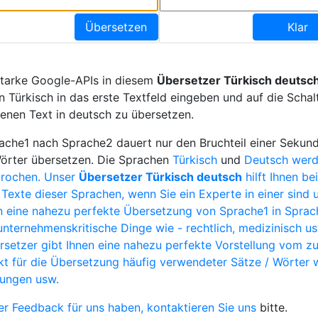
Übersetzen
Klar
starke Google-APIs in diesem
Übersetzer Türkisch deutsc
n Türkisch in das erste Textfeld eingeben und auf die Schal
enen Text in deutsch zu übersetzen.
che1 nach Sprache2 dauert nur den Bruchteil einer Sekund
Wörter übersetzen. Die Sprachen
Türkisch
und
Deutsch werd
prochen. Unser
Übersetzer Türkisch deutsch
hilft Ihnen be
Texte dieser Sprachen, wenn Sie ein Experte in einer sind u
 eine nahezu perfekte Übersetzung von Sprache1 in Sprach
unternehmenskritische Dinge wie - rechtlich, medizinisch u
setzer gibt Ihnen eine nahezu perfekte Vorstellung vom z
ekt für die Übersetzung häufig verwendeter Sätze / Wörter 
hungen usw.
r Feedback für uns haben,
kontaktieren Sie uns
bitte.