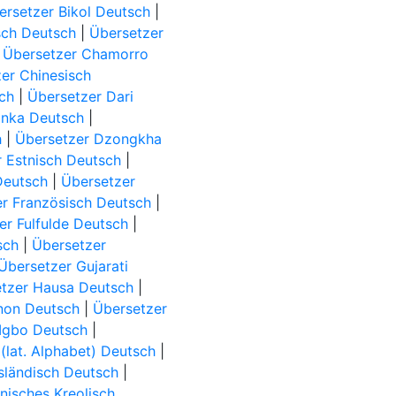
ersetzer Bikol Deutsch
|
sch Deutsch
|
Übersetzer
|
Übersetzer Chamorro
er Chinesisch
ch
|
Übersetzer Dari
inka Deutsch
|
h
|
Übersetzer Dzongkha
 Estnisch Deutsch
|
Deutsch
|
Übersetzer
r Französisch Deutsch
|
er Fulfulde Deutsch
|
sch
|
Übersetzer
Übersetzer Gujarati
tzer Hausa Deutsch
|
ynon Deutsch
|
Übersetzer
 Igbo Deutsch
|
 (lat. Alphabet) Deutsch
|
sländisch Deutsch
|
nisches Kreolisch