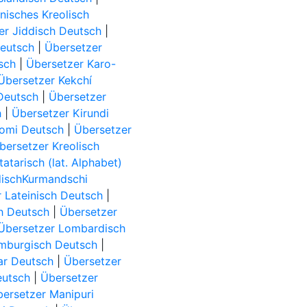
nisches Kreolisch
er Jiddisch Deutsch
|
eutsch
|
Übersetzer
sch
|
Übersetzer Karo-
Übersetzer Kekchí
Deutsch
|
Übersetzer
h
|
Übersetzer Kirundi
Komi Deutsch
|
Übersetzer
bersetzer Kreolisch
atarisch (lat. Alphabet)
dischKurmandschi
 Lateinisch Deutsch
|
ch Deutsch
|
Übersetzer
Übersetzer Lombardisch
mburgisch Deutsch
|
ar Deutsch
|
Übersetzer
eutsch
|
Übersetzer
ersetzer Manipuri