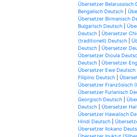
Übersetzer Belarussisch
Bengalisch Deutsch
|
Übe
Übersetzer Birmanisch D
Bulgarisch Deutsch
|
Über
Deutsch
|
Übersetzer Ch
(traditionell) Deutsch
|
Üb
Deutsch
|
Übersetzer De
Übersetzer Dioula Deuts
Deutsch
|
Übersetzer Eng
Übersetzer Ewe Deutsch
Filipino Deutsch
|
Überset
Übersetzer Französisch 
Übersetzer Furlanisch De
Georgisch Deutsch
|
Über
Deutsch
|
Übersetzer Hai
Übersetzer Hawaiisch De
Hindi Deutsch
|
Übersetz
Übersetzer Ilokano Deut
Übersetzer Inuktut (Silbe