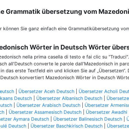
eine Grammatik übersetzung vom Mazedon
er können Sie ganz einfach eine Grammatikübersetzung vo
edonisch Wörter in Deutsch Wörter über
zedonisch nella prima casella di testo e fai clic su "Traduci"
sch all'Deutsch converte le parole dall'Mazedonisch in par
n das erste Textfeld ein und klicken Sie auf „Übersetzen“.
Deutsch konvertiert Mazedonisch Wörter in Deutsch Wörte
eutsch
|
Übersetzer Aceh Deutsch
|
Übersetzer Acholi Deu
ikaans Deutsch
|
Übersetzer Albanisch Deutsch
|
Übersetze
eutsch
|
Übersetzer Arabisch Deutsch
|
Übersetzer Armenis
ch
|
Übersetzer Assamesisch Deutsch
|
Übersetzer Awadhi
etzer Aymara Deutsch
|
Übersetzer Balinesisch Deutsch
|
oulé Deutsch
|
Übersetzer Baschkirisch Deutsch
|
Übersetze