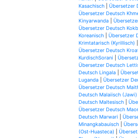
Kasachisch
|
Übersetzer 
Übersetzer Deutsch Khm
Kinyarwanda
|
Übersetzer
Übersetzer Deutsch Kok
Koreanisch
|
Übersetzer 
Krimtatarisch (Kyrillisch)
Übersetzer Deutsch Kroa
KurdischSorani
|
Überset
Übersetzer Deutsch Letti
Deutsch Lingala
|
Überset
Luganda
|
Übersetzer De
Übersetzer Deutsch Maith
Deutsch Malaiisch (Jawi)
Deutsch Maltesisch
|
Übe
Übersetzer Deutsch Maor
Deutsch Marwari
|
Übers
Minangkabauisch
|
Übers
(Ost-Huasteca)
|
Überset