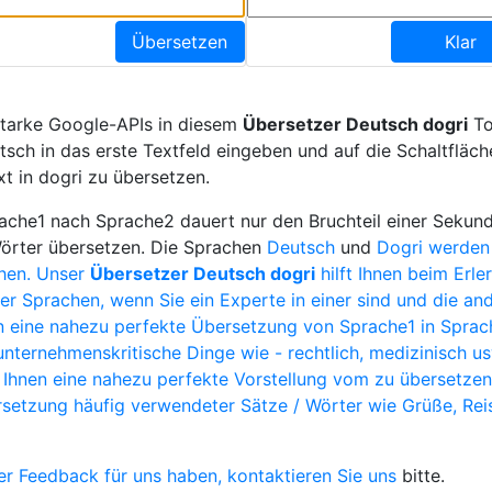
Übersetzen
Klar
starke Google-APIs in diesem
Übersetzer Deutsch dogri
To
sch in das erste Textfeld eingeben und auf die Schaltfläch
 in dogri zu übersetzen.
che1 nach Sprache2 dauert nur den Bruchteil einer Sekund
Wörter übersetzen. Die Sprachen
Deutsch
und
Dogri werden
hen. Unser
Übersetzer Deutsch dogri
hilft Ihnen beim Erl
r Sprachen, wenn Sie ein Experte in einer sind und die and
 eine nahezu perfekte Übersetzung von Sprache1 in Sprach
unternehmenskritische Dinge wie - rechtlich, medizinisch u
 Ihnen eine nahezu perfekte Vorstellung vom zu übersetze
ersetzung häufig verwendeter Sätze / Wörter wie Grüße, Rei
r Feedback für uns haben,
kontaktieren Sie uns
bitte.