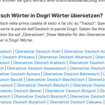
er können Sie ganz einfach eine Grammatikübersetzung vom
tsch Wörter in Dogri Wörter übersetzen?
utsch nella prima casella di testo e fai clic su "Traduci". Qu
nverte le parole dall'Deutsch in parole Dogri. Geben Sie Ih
icken Sie auf „Übersetzen“. Diese Website für den Übersetz
er in Dogri Wörter.
asisch
|
Übersetzer Deutsch Aceh
|
Übersetzer Deutsch Ac
r Deutsch Afrikaans
|
Übersetzer Deutsch Albanisch
|
Übers
arisch
|
Übersetzer Deutsch Arabisch
|
Übersetzer Deutsch
ch
|
Übersetzer Deutsch Assamesisch
|
Übersetzer Deutsc
etzer Deutsch Aymara
|
Übersetzer Deutsch Balinesisch
|
Ü
utsch Baoulé
|
Übersetzer Deutsch Baschkirisch
|
Übersetz
russisch
|
Übersetzer Deutsch Belutschi
|
Übersetzer Deut
rsetzer Deutsch Betawi
|
Übersetzer Deutsch Bhojpuri
|
Üb
anisch
|
Übersetzer Deutsch Bosnisch
|
Übersetzer Deutsch
setzer Deutsch Burjatisch
|
Übersetzer Deutsch Cebuano