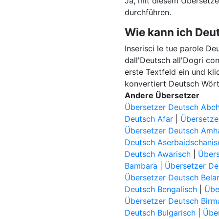
Ja, mit diesem Übersetz
durchführen.
Wie kann ich Deu
Inserisci le tue parole De
dall'Deutsch all'Dogri co
erste Textfeld ein und kl
konvertiert Deutsch Wört
Andere Übersetzer
Übersetzer Deutsch Abch
Deutsch Afar
|
Übersetze
Übersetzer Deutsch Amh
Deutsch Aserbaidschanis
Deutsch Awarisch
|
Übers
Bambara
|
Übersetzer De
Übersetzer Deutsch Bela
Deutsch Bengalisch
|
Übe
Übersetzer Deutsch Birm
Deutsch Bulgarisch
|
Über