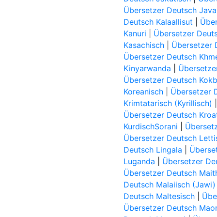
Übersetzer Deutsch Java
Deutsch Kalaallisut
|
Über
Kanuri
|
Übersetzer Deu
Kasachisch
|
Übersetzer 
Übersetzer Deutsch Khm
Kinyarwanda
|
Übersetzer
Übersetzer Deutsch Kok
Koreanisch
|
Übersetzer 
Krimtatarisch (Kyrillisch)
Übersetzer Deutsch Kroa
KurdischSorani
|
Überset
Übersetzer Deutsch Letti
Deutsch Lingala
|
Überset
Luganda
|
Übersetzer De
Übersetzer Deutsch Maith
Deutsch Malaiisch (Jawi)
Deutsch Maltesisch
|
Übe
Übersetzer Deutsch Maor