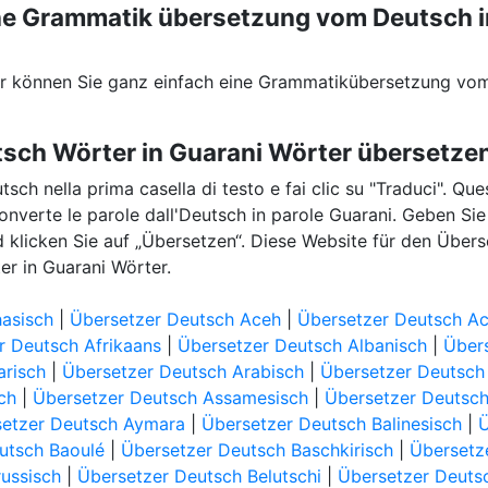
eine Grammatik übersetzung vom Deutsch 
er können Sie ganz einfach eine Grammatikübersetzung vom
tsch Wörter in Guarani Wörter übersetze
utsch nella prima casella di testo e fai clic su "Traduci". Qu
converte le parole dall'Deutsch in parole Guarani. Geben Si
d klicken Sie auf „Übersetzen“. Diese Website für den Über
er in Guarani Wörter.
asisch
|
Übersetzer Deutsch Aceh
|
Übersetzer Deutsch Ac
r Deutsch Afrikaans
|
Übersetzer Deutsch Albanisch
|
Übers
arisch
|
Übersetzer Deutsch Arabisch
|
Übersetzer Deutsch
ch
|
Übersetzer Deutsch Assamesisch
|
Übersetzer Deutsc
etzer Deutsch Aymara
|
Übersetzer Deutsch Balinesisch
|
Ü
utsch Baoulé
|
Übersetzer Deutsch Baschkirisch
|
Übersetz
russisch
|
Übersetzer Deutsch Belutschi
|
Übersetzer Deut