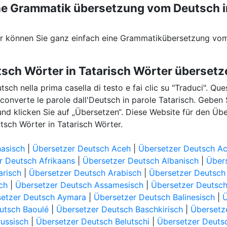
eine Grammatik übersetzung vom Deutsch i
er können Sie ganz einfach eine Grammatikübersetzung vom
tsch Wörter in Tatarisch Wörter überset
utsch nella prima casella di testo e fai clic su "Traduci". Qu
h converte le parole dall'Deutsch in parole Tatarisch. Geben
 und klicken Sie auf „Übersetzen“. Diese Website für den Ü
tsch Wörter in Tatarisch Wörter.
asisch
|
Übersetzer Deutsch Aceh
|
Übersetzer Deutsch Ac
r Deutsch Afrikaans
|
Übersetzer Deutsch Albanisch
|
Übers
arisch
|
Übersetzer Deutsch Arabisch
|
Übersetzer Deutsch
ch
|
Übersetzer Deutsch Assamesisch
|
Übersetzer Deutsc
etzer Deutsch Aymara
|
Übersetzer Deutsch Balinesisch
|
Ü
utsch Baoulé
|
Übersetzer Deutsch Baschkirisch
|
Übersetz
russisch
|
Übersetzer Deutsch Belutschi
|
Übersetzer Deut