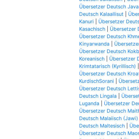
Übersetzer Deutsch Java
Deutsch Kalaallisut
|
Über
Kanuri
|
Übersetzer Deu
Kasachisch
|
Übersetzer 
Übersetzer Deutsch Khm
Kinyarwanda
|
Übersetzer
Übersetzer Deutsch Kok
Koreanisch
|
Übersetzer 
Krimtatarisch (Kyrillisch)
Übersetzer Deutsch Kroa
KurdischSorani
|
Überset
Übersetzer Deutsch Letti
Deutsch Lingala
|
Überset
Luganda
|
Übersetzer De
Übersetzer Deutsch Maith
Deutsch Malaiisch (Jawi)
Deutsch Maltesisch
|
Übe
Übersetzer Deutsch Maor