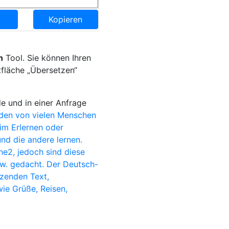
Kopieren
h
Tool. Sie können Ihren
tfläche „Übersetzen“
e und in einer Anfrage
rden von vielen Menschen
eim Erlernen oder
nd die andere lernen.
e2, jedoch sind diese
sw. gedacht. Der Deutsch-
tzenden Text,
wie Grüße, Reisen,