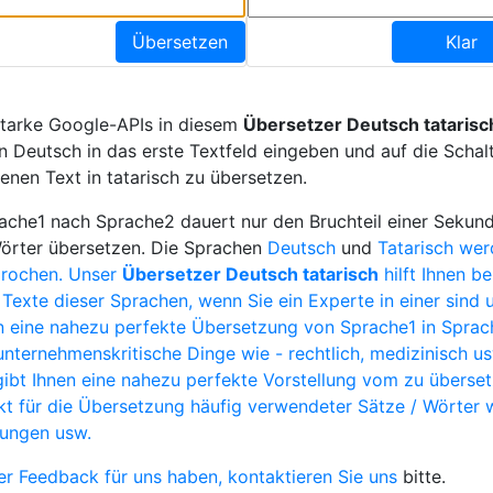
Übersetzen
Klar
starke Google-APIs in diesem
Übersetzer Deutsch tatarisc
n Deutsch in das erste Textfeld eingeben und auf die Schal
enen Text in tatarisch zu übersetzen.
che1 nach Sprache2 dauert nur den Bruchteil einer Sekund
Wörter übersetzen. Die Sprachen
Deutsch
und
Tatarisch we
prochen. Unser
Übersetzer Deutsch tatarisch
hilft Ihnen b
Texte dieser Sprachen, wenn Sie ein Experte in einer sind u
 eine nahezu perfekte Übersetzung von Sprache1 in Sprach
unternehmenskritische Dinge wie - rechtlich, medizinisch u
gibt Ihnen eine nahezu perfekte Vorstellung vom zu überse
ekt für die Übersetzung häufig verwendeter Sätze / Wörter 
hungen usw.
r Feedback für uns haben,
kontaktieren Sie uns
bitte.