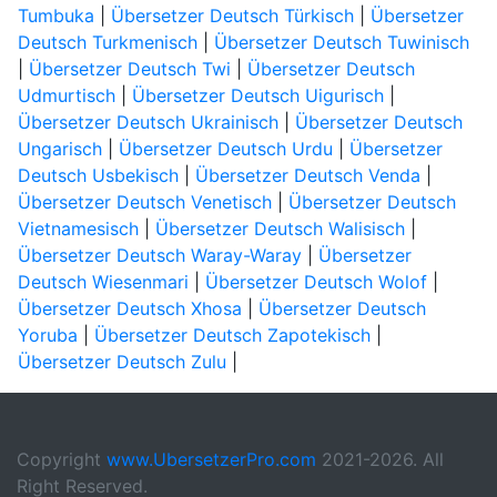
Tumbuka
|
Übersetzer Deutsch Türkisch
|
Übersetzer
Deutsch Turkmenisch
|
Übersetzer Deutsch Tuwinisch
|
Übersetzer Deutsch Twi
|
Übersetzer Deutsch
Udmurtisch
|
Übersetzer Deutsch Uigurisch
|
Übersetzer Deutsch Ukrainisch
|
Übersetzer Deutsch
Ungarisch
|
Übersetzer Deutsch Urdu
|
Übersetzer
Deutsch Usbekisch
|
Übersetzer Deutsch Venda
|
Übersetzer Deutsch Venetisch
|
Übersetzer Deutsch
Vietnamesisch
|
Übersetzer Deutsch Walisisch
|
Übersetzer Deutsch Waray-Waray
|
Übersetzer
Deutsch Wiesenmari
|
Übersetzer Deutsch Wolof
|
Übersetzer Deutsch Xhosa
|
Übersetzer Deutsch
Yoruba
|
Übersetzer Deutsch Zapotekisch
|
Übersetzer Deutsch Zulu
|
Copyright
www.UbersetzerPro.com
2021-2026. All
Right Reserved.